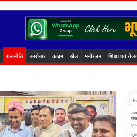
राजनीति
कारोबार
क्राइम
खेल
मनोरंजन
शिक्षा एवं रोज
R
अशोक
संक
M
युव