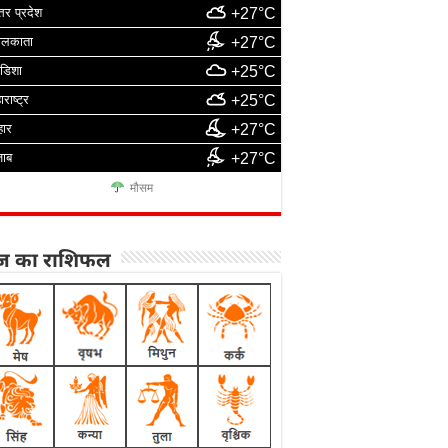
्तर प्रदेश
+27°C
ोलकाता
+27°C
डिशा
+25°C
ाराष्ट्र
+25°C
हार
+27°C
जाब
+27°C
मौसम
 का राशिफल