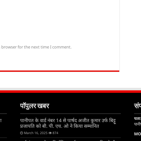
s browser for the next time I comment.
पॉपुलर खबर
संप
पता
ा
पानीपत के वार्ड नंबर 14 से पार्षद अजीत कुमार उर्फ बिट्टू
पान
प्रजापति को बी. पी. एच. ओ ने किया सम्मानित
March 16, 2025
874
MO