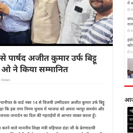
में 
M
संग
राज
M
इंडो
खो
J
से पार्षद अजीत कुमार उर्फ बिट्टू
. ओ ने किया सम्मानित
 Views
आज
नीपत के वार्ड नंबर 14 से विजयी उम्मीदवार अजीत कुमार उर्फ बिट्टू
 कहा कि इस नगर निगम चुनाव में भाजपा को अपना भरपूर समर्थन और
नई
 की जनता-जनार्दन का दिल की गहराईयों से आभार व्यक्त करता हूँ।
रा
करने वाले माननीय शिक्षा मंत्री महिपाल डंडा जी के प्रेरणादायी
मध