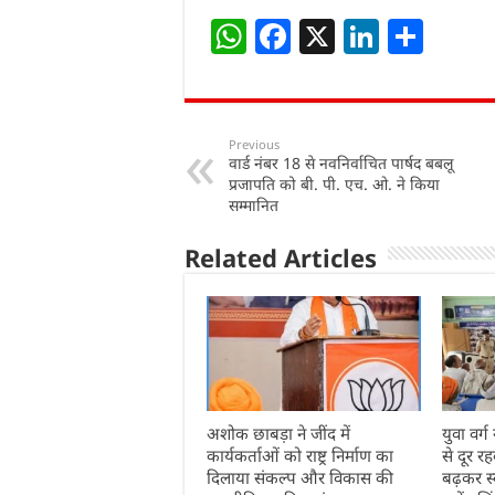
W
F
X
Li
S
h
a
n
h
at
c
k
ar
s
e
e
e
Previous
वार्ड नंबर 18 से नवनिर्वाचित पार्षद बबलू
A
b
dI
प्रजापति को बी. पी. एच. ओ. ने किया
p
o
n
सम्मानित
p
o
Related Articles
k
अशोक छाबड़ा ने जींद में
युवा वर
कार्यकर्ताओं को राष्ट्र निर्माण का
से दूर रह
दिलाया संकल्प और विकास की
बढ़कर स्