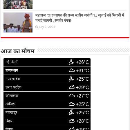
महाराज दक्ष प्रजापत की राज्य स्तरीय जयंती 13 जुलाई को भिवानी में
मनाई जाएगी : रणबीर गंगवा
July 2, 2025
आज का मौषम
नई दिल्ली
+26°C
राजस्थान
+31°C
मध्य प्रदेश
+25°C
उत्तर प्रदेश
+29°C
कोलकाता
+27°C
ओडिशा
+25°C
महाराष्ट्र
+25°C
बिहार
+28°C
पंजाब
+29°C