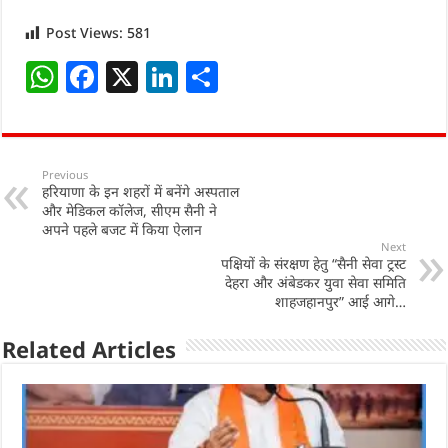
Post Views:
581
W
F
X
Li
S
h
a
n
h
at
c
k
ar
s
e
e
e
Previous
हरियाणा के इन शहरों में बनेंगे अस्पताल
A
b
dI
और मेडिकल कॉलेज, सीएम सैनी ने
p
o
n
अपने पहले बजट में किया ऐलान
Next
p
o
पक्षियों के संरक्षण हेतु “सैनी सेवा ट्रस्ट
देहरा और अंबेडकर युवा सेवा समिति
k
शाहजहानपुर” आई आगे…
Related Articles