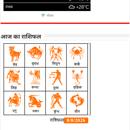
पंजाब
+28°C
मौसम
आज का राशिफल